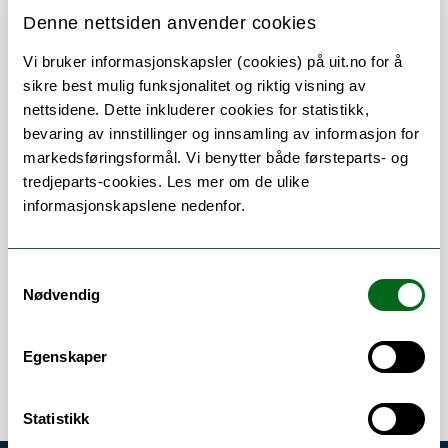
Denne nettsiden anvender cookies
Om
Forskning og undervisning
Vi bruker informasjonskapsler (cookies) på uit.no for å
sikre best mulig funksjonalitet og riktig visning av
nettsidene. Dette inkluderer cookies for statistikk,
bevaring av innstillinger og innsamling av informasjon for
markedsføringsformål. Vi benytter både førsteparts- og
Stillingsbeskrivelse
tredjeparts-cookies. Les mer om de ulike
informasjonskapslene nedenfor.
Lederstøtte
Arbeidsområder
Samtykkevalg
Nødvendig
Ansettelser
/
Arbeidsmiljø
/
Lederstøtte
Egenskaper
Statistikk