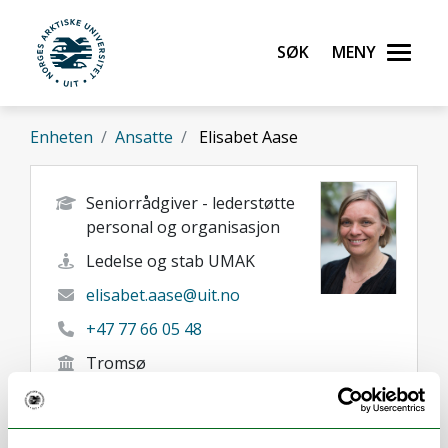
Gå til hovedinnhold
Søk
Meny
UiT Norges arktiske universitet
Enheten
Ansatte
Elisabet Aase
Seniorrådgiver - lederstøtte
personal og organisasjon
Ledelse og stab UMAK
elisabet.aase@uit.no
+47 77 66 05 48
Tromsø