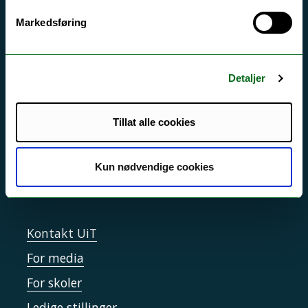
Markedsføring
Akutt hjelp
Si ifra!
Driftsmeldinger
Detaljer
Personvern ved UiT
Tillat alle cookies
Sikkerhet, beredskap og personvern
Informasjonskapsler
Kun nødvendige cookies
Tilgjengelighetserklæring
Kontakt UiT
For media
For skoler
Ledige stillinger