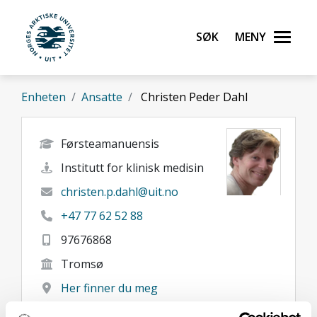
Gå til hovedinnhold
Søk
Meny
UiT Norges arktiske universitet
Enheten
Ansatte
Christen Peder Dahl
Førsteamanuensis
Institutt for klinisk medisin
christen.p.dahl@uit.no
+47 77 62 52 88
97676868
Tromsø
Her finner du meg