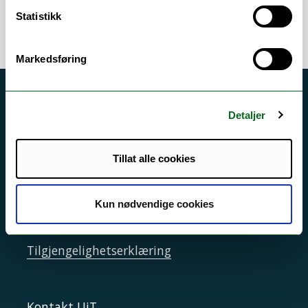
Statistikk
Markedsføring
Akutt hjelp
Detaljer
Si ifra!
Driftsmeldinger
Tillat alle cookies
Personvern ved UiT
Sikkerhet, beredskap og personvern
Kun nødvendige cookies
Informasjonskapsler
Tilgjengelighetserklæring
Kontakt UiT