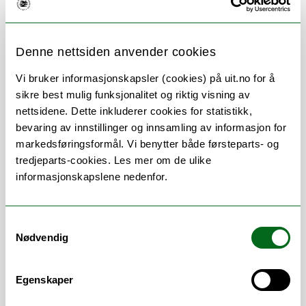
Denne nettsiden anvender cookies
Om
Forskning og undervisning
Vi bruker informasjonskapsler (cookies) på uit.no for å
sikre best mulig funksjonalitet og riktig visning av
Publikasjoner
Her finner du meg
nettsidene. Dette inkluderer cookies for statistikk,
bevaring av innstillinger og innsamling av informasjon for
markedsføringsformål. Vi benytter både førsteparts- og
tredjeparts-cookies. Les mer om de ulike
Arbeidsområder
informasjonskapslene nedenfor.
Undervisning
Samtykkevalg
Vitenskapelige
Nødvendig
arbeidsområder
Egenskaper
Medisinske fag
/
Kardiologi