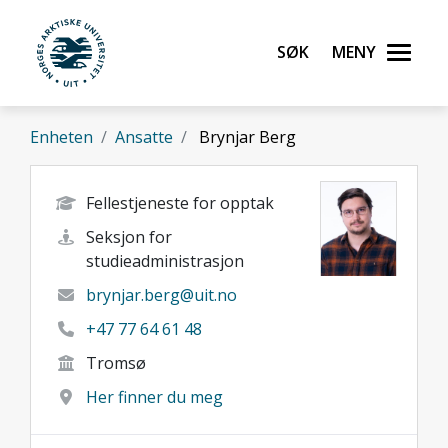
Gå til hovedinnhold
Søk
Meny
UiT Norges arktiske universitet
Enheten
Ansatte
Brynjar Berg
Fellestjeneste for opptak
Seksjon for
studieadministrasjon
brynjar.berg@uit.no
+47 77 64 61 48
Tromsø
Her finner du meg