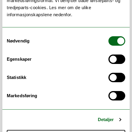
markedsføringsformål. Vi benytter både førsteparts- og
NATEK - Alternative opptaksveier til
tredjeparts-cookies. Les mer om de ulike
ingeniørstudier
informasjonskapslene nedenfor.
Praktisk-pedagogisk utdanning
Masterstudier
Samtykkevalg
Veiledning av studiesøkere og studenter
Nødvendig
ved spørsmål knyttet til opptak og
administrative prosesser
Egenskaper
For studenter og studiesøkende med
opptaksspørsmål: Ta kontakt
Statistikk
igjennom våre offisielle kanaler:
admission@uit.no eller +47 77644000
(telefontid 10:00 - 14:00)
Markedsføring
Arbeidsområder
Detaljer
Opptak
Error rendering component