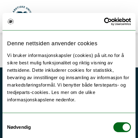
Gå til hovedinnhold
Søk
Meny
UiT Norges arktiske universitet
Denne nettsiden anvender cookies
Error rendering component
Vi bruker informasjonskapsler (cookies) på uit.no for å
sikre best mulig funksjonalitet og riktig visning av
nettsidene. Dette inkluderer cookies for statistikk,
bevaring av innstillinger og innsamling av informasjon for
Akutt hjelp
markedsføringsformål. Vi benytter både førsteparts- og
tredjeparts-cookies. Les mer om de ulike
Si ifra!
informasjonskapslene nedenfor.
Driftsmeldinger
Personvern ved UiT
Samtykkevalg
Sikkerhet, beredskap og personvern
Nødvendig
Informasjonskapsler