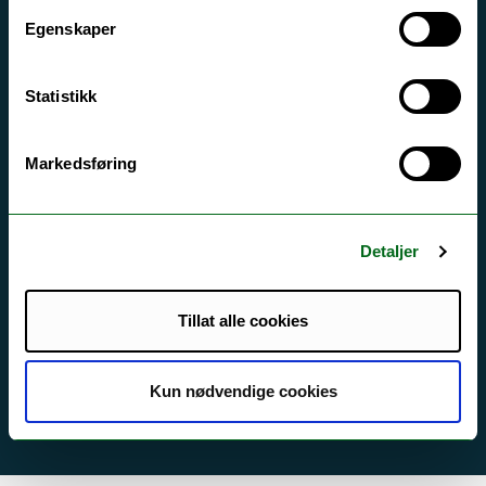
Egenskaper
Tilgjengelighetserklæring
Statistikk
Kontakt UiT
For media
Markedsføring
For skoler
Ledige stillinger
Detaljer
English website
Logg inn
Tillat alle cookies
Kun nødvendige cookies