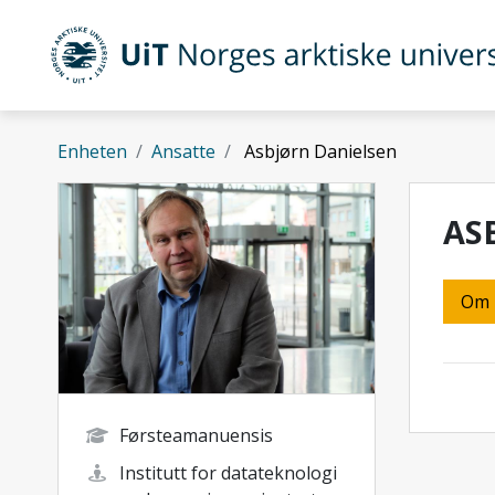
Gå til hovedinnhold
UiT Norges arktiske universitet
Enheten
Ansatte
Asbjørn Danielsen
AS
Om
Førsteamanuensis
Institutt for datateknologi