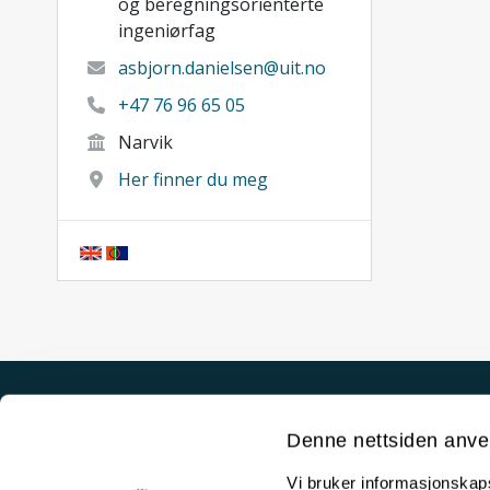
og beregningsorienterte
ingeniørfag
asbjorn.danielsen@uit.no
+47 76 96 65 05
Narvik
Her finner du meg
Akutt hjelp
Denne nettsiden anve
Si ifra!
Vi bruker informasjonskapsl