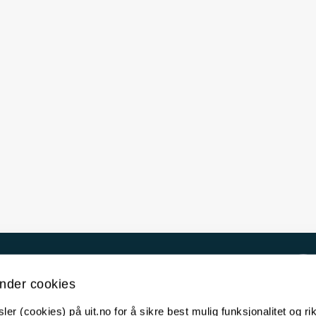
Kontakt UiT
nder cookies
For media
er (cookies) på uit.no for å sikre best mulig funksjonalitet og rik