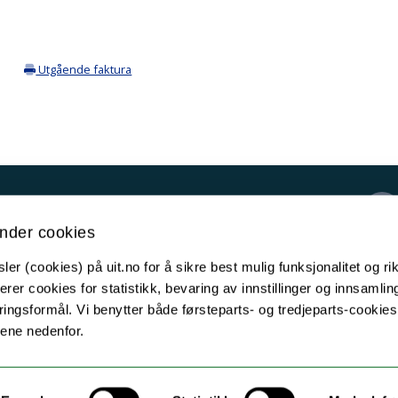
Utgående faktura
Kontakt UiT
nder cookies
For media
er (cookies) på uit.no for å sikre best mulig funksjonalitet og rik
For skoler
erer cookies for statistikk, bevaring av innstillinger og innsamlin
Ledige stillinger
ingsformål. Vi benytter både førsteparts- og tredjeparts-cookie
lene nedenfor.
English website
Logg inn