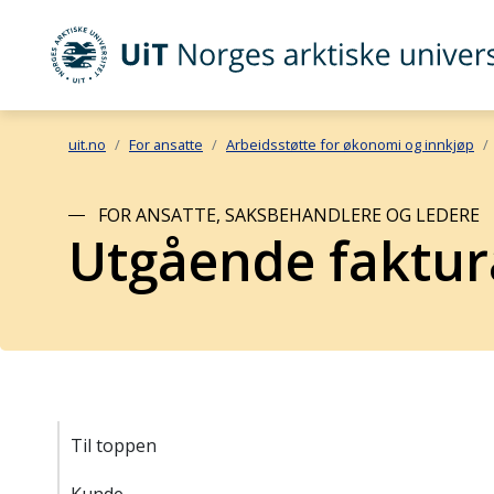
UiT Norges arktiske universitet
Gå til hovedinnhold
uit.no
For ansatte
Arbeidsstøtte for økonomi og innkjøp
FOR ANSATTE, SAKSBEHANDLERE OG LEDERE
Utgående faktur
Til toppen