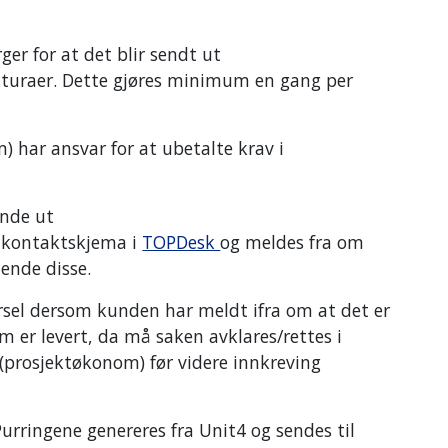
r for at det blir sendt ut
kturaer. Dette gjøres minimum en gang per
 har ansvar for at ubetalte krav i
ende ut
a kontaktskjema i
TOPDesk
og meldes fra om
ående disse.
rsel dersom kunden har meldt ifra om at det er
m er levert, da må saken avklares/rettes i
(prosjektøkonom) før videre innkreving
Purringene genereres fra Unit4 og sendes til