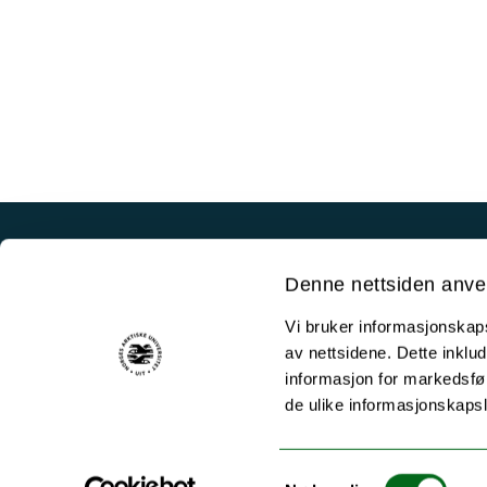
Akutt hjelp
Denne nettsiden anve
Si ifra!
Vi bruker informasjonskapsl
Driftsmeldinger
av nettsidene. Dette inklud
Personvern ved UiT
informasjon for markedsfør
de ulike informasjonskaps
Sikkerhet, beredskap og personvern
Informasjonskapsler
Samtykkevalg