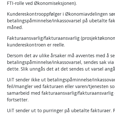
FTI-rolle ved Økonomiseksjonen).
Kundereskontrooppfølger i Økonomiavdelingen sørge
betalingspåminnelse/inkassovarsel på ubetalte fa
måned.
Fakturaansvarlig/fakturaansvarlig (prosjektøkonom)
kundereskontroen er reelle.
Dersom det av ulike årsaker må avventes med å s
betalingspåminnelse/inkassovarsel, sendes sak vi
dette. Slik unngås det at det sendes ut varsel ang
UiT sender ikke ut betalingspåminnelse/inkassova
feil/mangler ved fakturaen eller varen/tjenesten so
samarbeid med fakturaansvarlig/fakturaansvarlig 
fortsetter.
UiT sender ut to purringer på ubetalte fakturaer. 