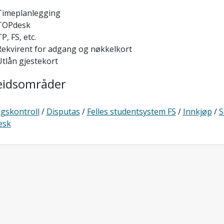
Timeplanlegging
TOPdesk
P, FS, etc.
Rekvirent for adgang og nøkkelkort
Utlån gjestekort
eidsområder
gskontroll
/
Disputas
/
Felles studentsystem FS
/
Innkjøp
/
S
esk