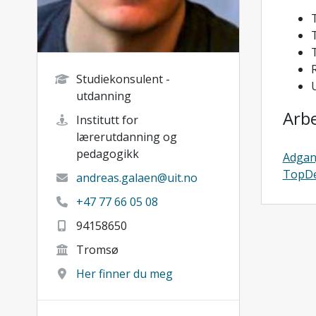
T
Studiekonsulent -
utdanning
Arb
Institutt for
lærerutdanning og
pedagogikk
Adgan
TopD
andreas.galaen@uit.no
+47 77 66 05 08
94158650
Tromsø
Her finner du meg