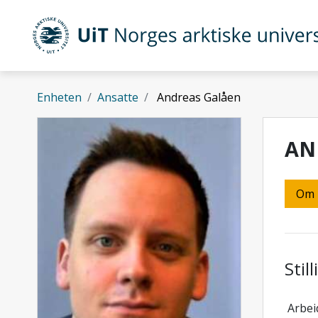
Gå til hovedinnhold
UiT Norges arktiske universitet
Enheten
Ansatte
Andreas Galåen
AN
Om
Stil
Arbei