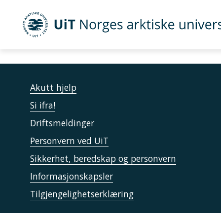
Error rendering component
Gå til hovedinnhold
Error rendering component
UiT Norges arktiske universitet
Akutt hjelp
Si ifra!
Driftsmeldinger
Personvern ved UiT
Sikkerhet, beredskap og personvern
Informasjonskapsler
Tilgjengelighetserklæring