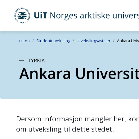
UiT Norges arktiske universitet
Gå til hovedinnhold
uit.no
Studentutveksling
Utvekslingsavtaler
Ankara Univ
TYRKIA
Ankara Universi
Dersom informasjon mangler her, kont
om utveksling til dette stedet.