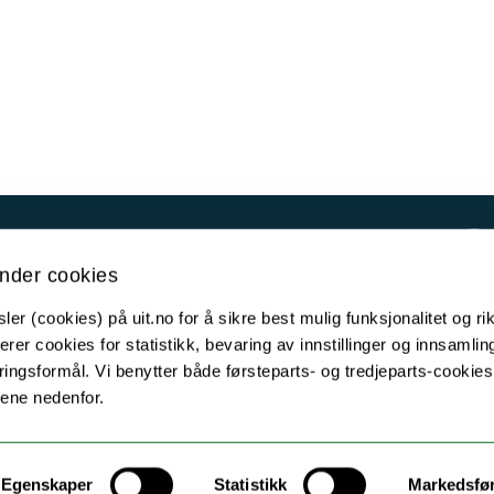
Kontakt UiT
nder cookies
For media
er (cookies) på uit.no for å sikre best mulig funksjonalitet og rik
For skoler
erer cookies for statistikk, bevaring av innstillinger og innsamlin
Ledige stillinger
ingsformål. Vi benytter både førsteparts- og tredjeparts-cookie
lene nedenfor.
English website
Logg inn
Egenskaper
Statistikk
Markedsfø