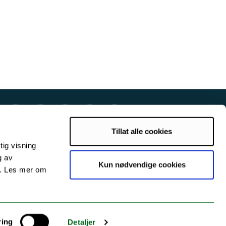
Tillat alle cookies
tig visning
g av
Kun nødvendige cookies
s. Les mer om
ring
Detaljer