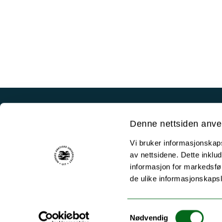
Akutt hjelp
Denne nettsiden anve
Si ifra!
Vi bruker informasjonskapsl
Driftsmeldinger
av nettsidene. Dette inklud
Personvern ved UiT
informasjon for markedsfør
de ulike informasjonskaps
Sikkerhet, beredskap og personvern
Informasjonskapsler
Samtykkevalg
Tilgjengelighetserklæring
Nødvendig