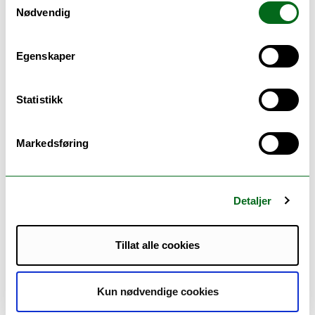
Environmental Law
Nødvendig
- master, 2 år
Tromsø
|
Uppsala
Joensuu
Egenskaper
Statistikk
Markedsføring
Detaljer
Law of the Sea
- master, 3 semester
Tillat alle cookies
Tromsø
|
Kun nødvendige cookies