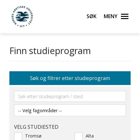
Søk
Meny
UiT Norges arktiske universitet
Gå til hovedinnhold
Finn studieprogram
Søk og filtrer etter studieprogram
VELG STUDIESTED
Tromsø
Alta