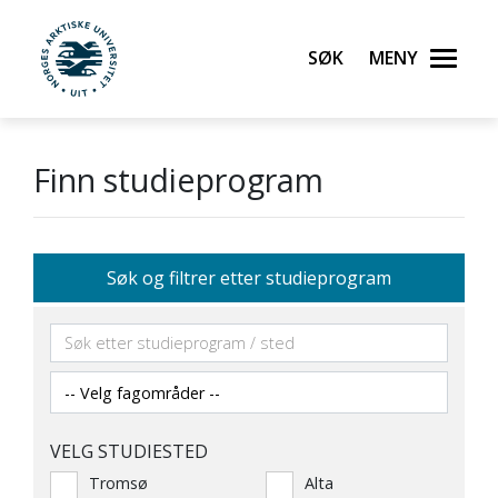
Søk
Meny
UiT Norges arktiske universitet
Gå til hovedinnhold
Finn studieprogram
Søk og filtrer etter studieprogram
VELG STUDIESTED
Tromsø
Alta