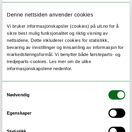
Ph.d.-grader (3 år)
Denne nettsiden anvender cookies
Øvrige studier
Vi bruker informasjonskapsler (cookies) på uit.no for å
sikre best mulig funksjonalitet og riktig visning av
nettsidene. Dette inkluderer cookies for statistikk,
bevaring av innstillinger og innsamling av informasjon for
markedsføringsformål. Vi benytter både førsteparts- og
2 studieprogram
tredjeparts-cookies. Les mer om de ulike
informasjonskapslene nedenfor.
Samtykkevalg
Nødvendig
Egenskaper
Statistikk