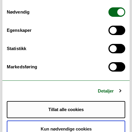
Bærekraftig kjemi og innovasjon,
Samtykkevalg
sivilingeniør
Nødvendig
- master, 5 år
Tromsø
|
Egenskaper
Statistikk
Markedsføring
Detaljer
Computational chemistry
- master, 2 år
Tillat alle cookies
Tromsø
|
Kun nødvendige cookies