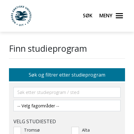
Søk
Meny
UiT Norges arktiske universitet
Gå til hovedinnhold
Finn studieprogram
Søk og filtrer etter studieprogram
VELG STUDIESTED
Tromsø
Alta