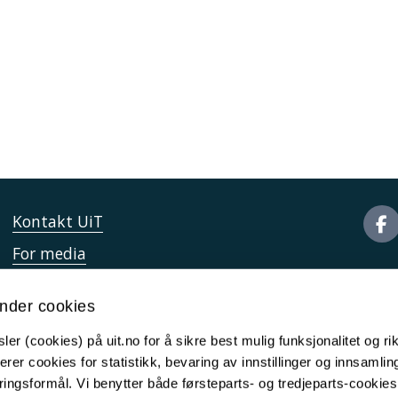
Kontakt UiT
For media
For skoler
nder cookies
Ledige stillinger
er (cookies) på uit.no for å sikre best mulig funksjonalitet og rik
English website
erer cookies for statistikk, bevaring av innstillinger og innsamlin
Logg inn
ingsformål. Vi benytter både førsteparts- og tredjeparts-cookie