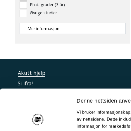
Ph.d.-grader (3 år)
Øvrige studier
Akutt hjelp
Si ifra!
Driftsmeldinger
Denne nettsiden anve
Personvern ved UiT
Vi bruker informasjonskapsl
Sikkerhet, beredskap og personvern
av nettsidene. Dette inklud
Informasjonskapsler
informasjon for markedsfør