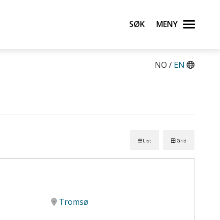
Søk
Meny
NO /
EN
List
Grid
Tromsø