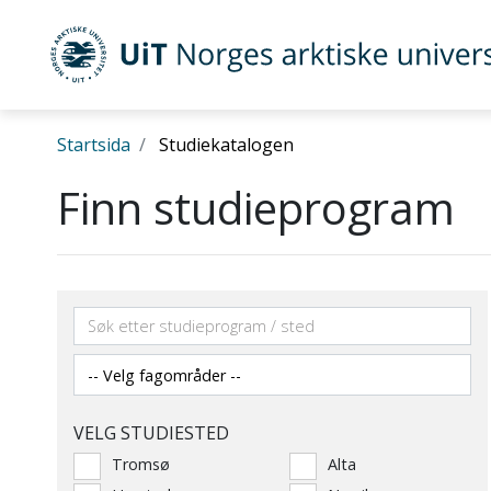
UiT Norges arktiske universitet
Gå til hovedinnhold
Startsida
Studiekatalogen
Finn studieprogram
VELG STUDIESTED
Tromsø
Alta