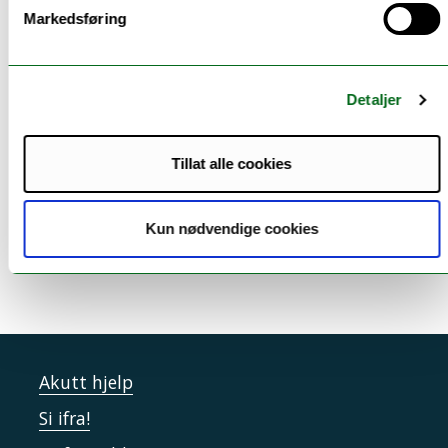
Markedsføring
Hva vil du bli?
Detaljer
Relevante utdanninger fra UiT:
Tillat alle cookies
Regnskap og revisjon - master
(Harstad / Nettstudium)
Økonomi og administrasjon, siviløkonom - master
Kun nødvendige cookies
(Harstad / Alta / Nettstudium)
Akutt hjelp
Si ifra!