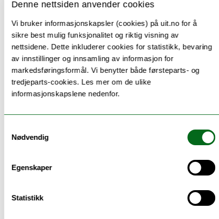
regnskapsdirektør og CFO.
Denne nettsiden anvender cookies
Hvor kan jeg jobbe?
Vi bruker informasjonskapsler (cookies) på uit.no for å
Økonomisjefer jobber i privat næringsliv,
sikre best mulig funksjonalitet og riktig visning av
organisasjoner eller i offentlig sektor.
nettsidene. Dette inkluderer cookies for statistikk, bevaring
av innstillinger og innsamling av informasjon for
markedsføringsformål. Vi benytter både førsteparts- og
tredjeparts-cookies. Les mer om de ulike
Yrkesbeskrivelsen er basert på åpne data fra utdanning.no og er
informasjonskapslene nedenfor.
underlagt Norsk lisens for offentlige data (NLOD). Teksten
vedlikeholdes på utdanning.no.
Samtykkevalg
Nødvendig
Andre studiesider
Egenskaper
Hele studier ved UiT
Statistikk
Nett- og samlingsbaserte utdanninger