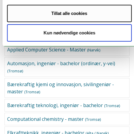
Tillat alle cookies
Relevante utdanninger fra UiT:
Anvendt fysikk og matematikk, sivilingeniør - master
Kun nødvendige cookies
(Tromsø)
Applied Computer Science - Master
(Narvik)
Automasjon, ingeniør - bachelor (ordinær, y-vei)
(Tromsø)
Bærekraftig kjemi og innovasjon, sivilingeniør -
master
(Tromsø)
Bærekraftig teknologi, ingeniør - bachelor
(Tromsø)
Computational chemistry - master
(Tromsø)
Elkraftteknikk, ingeniør - bachelor
(Alta / Narvik)