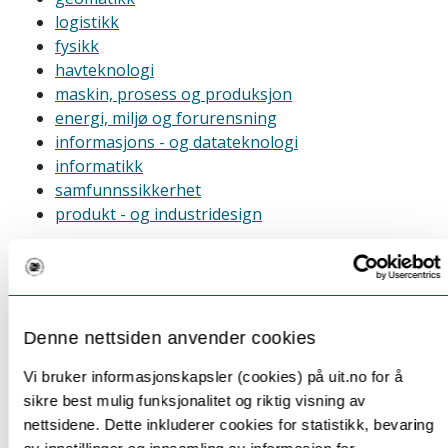
logistikk
fysikk
havteknologi
maskin, prosess og produksjon
energi, miljø og forurensning
informasjons - og datateknologi
informatikk
samfunnssikkerhet
produkt - og industridesign
Hvor kan jeg jobbe?
Ingeniører jobber i både offentlige og private bedrifter,
både små og store.
Denne nettsiden anvender cookies
De kan jobbe med bygg og anlegg, energi, elektro, data
og miljøteknikk. Noen jobber også med luftfart,
Vi bruker informasjonskapsler (cookies) på uit.no for å
romfart, maskiner, mat, helse eller materialteknologi.
sikre best mulig funksjonalitet og riktig visning av
nettsidene. Dette inkluderer cookies for statistikk, bevaring
Mange ingeniører arbeider med forskning, utvikling