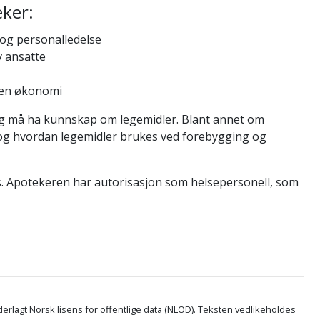
eker:
 og personalledelse
v ansatte
nen økonomi
og må ha kunnskap om legemidler. Blant annet om
 og hvordan legemidler brukes ved forebygging og
. Apotekeren har autorisasjon som helsepersonell, som
erlagt Norsk lisens for offentlige data (NLOD). Teksten vedlikeholdes