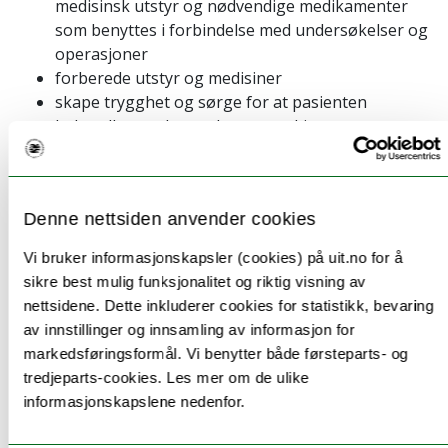
medisinsk utstyr og nødvendige medikamenter
som benyttes i forbindelse med undersøkelser og
operasjoner
forberede utstyr og medisiner
skape trygghet og sørge for at pasienten
behandles med respekt og anerkjenner
pasientens rett til selvbestemmelse i en sårbar
situasjon
starte, opprettholde og avslutte narkose/anestesi
Denne nettsiden anvender cookies
og samtidig ha kontroll over pasientens vitale
funksjoner
Vi bruker informasjonskapsler (cookies) på uit.no for å
starte, vedlikeholde og avslutte anestesi
sikre best mulig funksjonalitet og riktig visning av
(bedøvelse)
nettsidene. Dette inkluderer cookies for statistikk, bevaring
delta i akutteam på sykehus ved hjertestans,
av innstillinger og innsamling av informasjon for
kritisk syke pasienter og traumemottak
markedsføringsformål. Vi benytter både førsteparts- og
delta utenfor sykehus i akutte hendelser og ved
tredjeparts-cookies. Les mer om de ulike
transport
informasjonskapslene nedenfor.
I akutte situasjoner i og utenfor sykehus,