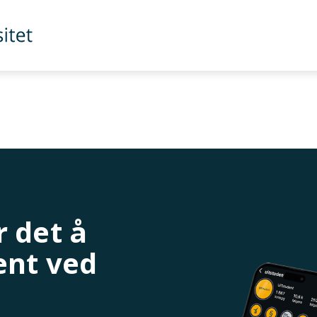
 det å
ent ved