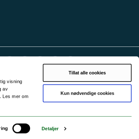
Tillat alle cookies
tig visning
g av
Kun nødvendige cookies
s. Les mer om
ring
Detaljer