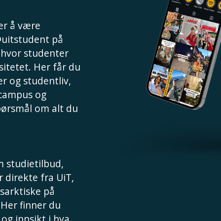
 er å være
@uitstudent på
, hvor studenter
sitetet. Her får du
r og studentliv,
 campus og
spørsmål om alt du
 studietilbud,
 direkte fra UiT,
sarktiske på
 Her finner du
 og innsikt i hva