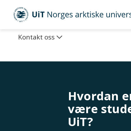
Gå til hovedinnhold
Utveksling
UiT Norges arktiske universitet
Kontakt oss
Hvordan er
være stud
UiT?