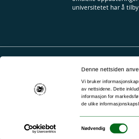
universitetet har å tilby
Akutt hjelp
Denne nettsiden anve
Si ifra!
Vi bruker informasjonskapsl
Driftsmeldinger
av nettsidene. Dette inklud
Personvern ved UiT
informasjon for markedsfør
de ulike informasjonskaps
Sikkerhet, beredskap og personvern
Informasjonskapsler
Samtykkevalg
Tilgjengelighetserklæring
Nødvendig