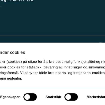
.
Kontakt UiT
nder cookies
For media
er (cookies) på uit.no for å sikre best mulig funksjonalitet og rik
For skoler
erer cookies for statistikk, bevaring av innstillinger og innsamlin
Ledige stillinger
ingsformål. Vi benytter både førsteparts- og tredjeparts-cookie
lene nedenfor.
English website
Logg inn
Egenskaper
Statistikk
Markedsfø