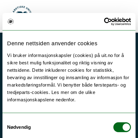
Gå til hovedinnhold
Søk
Meny
UiT Norges arktiske universitet
Akutt hjelp
Si ifra!
Denne nettsiden anvender cookies
Driftsmeldinger
Vi bruker informasjonskapsler (cookies) på uit.no for å
sikre best mulig funksjonalitet og riktig visning av
Personvern ved UiT
nettsidene. Dette inkluderer cookies for statistikk,
Sikkerhet, beredskap og personvern
bevaring av innstillinger og innsamling av informasjon for
markedsføringsformål. Vi benytter både førsteparts- og
Informasjonskapsler
tredjeparts-cookies. Les mer om de ulike
Tilgjengelighetserklæring
informasjonskapslene nedenfor.
Samtykkevalg
Kontakt UiT
Nødvendig
For media