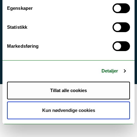
For skoler
Egenskaper
Ledige stillinger
Statistikk
English website
Logg inn
Markedsføring
Detaljer
Tillat alle cookies
Kun nødvendige cookies