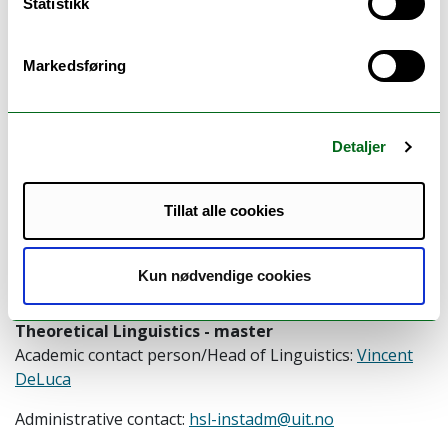
Statistikk
Markedsføring
Ansvarlig for siden:
Kari Torill Guldahl
Sist oppdatert: 06.03.2026
Detaljer
English Acquisition and Multilingualism - master
Academic contact person/Head of English Language:
Vincent DeLuca
Tillat alle cookies
English Literature - master
Academic contact person/Head of English Literature:
Kun nødvendige cookies
Ruben Moi
Theoretical Linguistics - master
Academic contact person/Head of Linguistics:
Vincent
DeLuca
Administrative contact:
hsl-instadm@uit.no