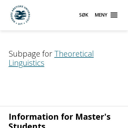
Søk
Meny
UiT Norges arktiske universitet
Gå til hovedinnhold
Subpage for
Theoretical
Linguistics
Information for Master's
Students