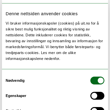
Denne nettsiden anvender cookies
Submitting the Master's Thesis
Vi bruker informasjonskapsler (cookies) på uit.no for å
IT Equipment and Copying
sikre best mulig funksjonalitet og riktig visning av
nettsidene. Dette inkluderer cookies for statistikk,
bevaring av innstillinger og innsamling av informasjon for
University Library
markedsføringsformål. Vi benytter både førsteparts- og
tredjeparts-cookies. Les mer om de ulike
informasjonskapslene nedenfor.
Vedlegg:
Samtykkevalg
Nødvendig
1:
MA_thesis_contract_ISK_ENG
Egenskaper