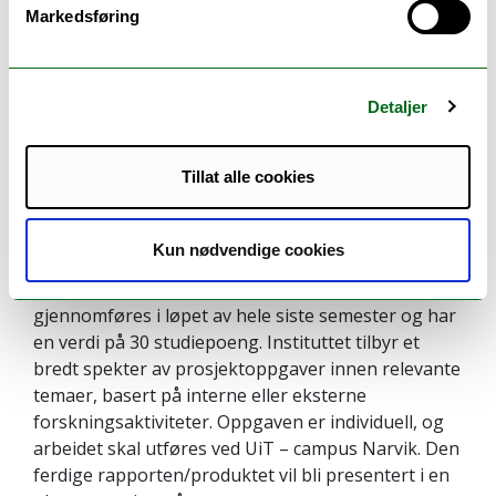
Markedsføring
eksamensuke.
Når terminen er gjennomført, starter en ny termin
med 15 nye studiepoeng. En termin tar altså ni
Detaljer
uker, et emne på 5 studiepoeng er tildelt 2 uker, og
emner på 10 studiepoeng er tildelt 4 uker. Hvordan
Tillat alle cookies
undervisning gjennomføres i en intensivuke
avgjøres av foreleser, men normalt sett består hver
dag av fire undervisningstimer og fire øvingstimer.
Kun nødvendige cookies
Studiet avsluttes med masteroppgaven, som
gjennomføres i løpet av hele siste semester og har
en verdi på 30 studiepoeng. Instituttet tilbyr et
bredt spekter av prosjektoppgaver innen relevante
temaer, basert på interne eller eksterne
forskningsaktiviteter. Oppgaven er individuell, og
arbeidet skal utføres ved UiT – campus Narvik. Den
ferdige rapporten/produktet vil bli presentert i en