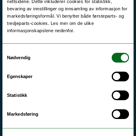
nettsidene. Dette inkluderer cookies for statistikk,
hva universitetet har å tilby.
bevaring av innstillinger og innsamling av informasjon for
markedsføringsformål. Vi benytter både førsteparts- og
tredjeparts-cookies. Les mer om de ulike
informasjonskapslene nedenfor.
Samtykkevalg
Nødvendig
Egenskaper
Statistikk
Markedsføring