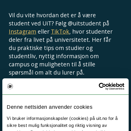
Vil du vite hvordan det er å være
student ved UiT? Følg @uitstudent på
Instagram
eller
TikTok
, hvor studenter
deler fra livet på universitetet. Her får
du praktiske tips om studier og
studentliv, nyttig informasjon om
campus og muligheten til å stille
spørsmål om alt du lurer på.
For mer informasjon om studietilbud,
forskning og muligheter direkte fra
Denne nettsiden anvender cookies
UiT, kan du følge @uitnorgesarktiske
Vi bruker informasjonskapsler (cookies) på uit.no for å
på
Instagram
eller
TikTok
. Her finner
sikre best mulig funksjonalitet og riktig visning av
du offisielle oppdateringer og innsikt i