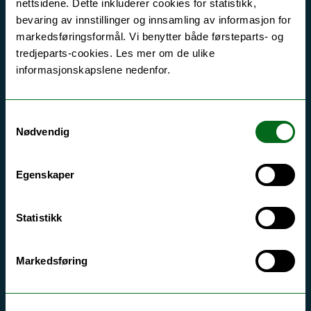
nettsidene. Dette inkluderer cookies for statistikk,
hva universitetet har å tilby.
bevaring av innstillinger og innsamling av informasjon for
markedsføringsformål. Vi benytter både førsteparts- og
tredjeparts-cookies. Les mer om de ulike
informasjonskapslene nedenfor.
Samtykkevalg
Nødvendig
Egenskaper
Statistikk
Markedsføring