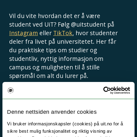
Vil du vite hvordan det er å være
student ved UiT? Følg @uitstudent på
Instagram
eller
TikTok
, hvor studenter
deler fra livet på universitetet. Her får
du praktiske tips om studier og
studentliv, nyttig informasjon om
campus og muligheten til å stille
spørsmål om alt du lurer på.
For mer informasjon om studietilbud,
forskning og muligheter direkte fra
Denne nettsiden anvender cookies
UiT, kan du følge @uitnorgesarktiske
Vi bruker informasjonskapsler (cookies) på uit.no for å
på
Instagram
eller
TikTok
. Her finner
sikre best mulig funksjonalitet og riktig visning av
du offisielle oppdateringer og innsikt i