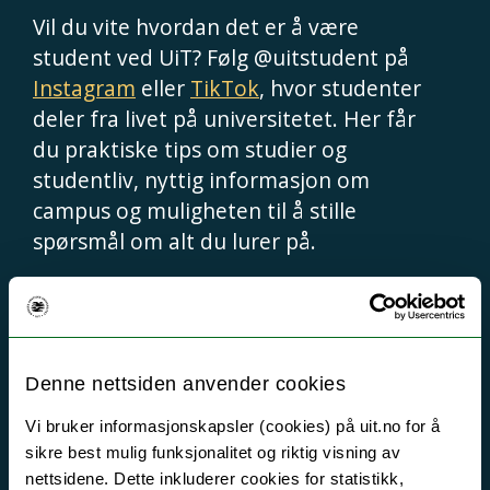
Vil du vite hvordan det er å være
student ved UiT? Følg @uitstudent på
Instagram
eller
TikTok
, hvor studenter
deler fra livet på universitetet. Her får
du praktiske tips om studier og
studentliv, nyttig informasjon om
campus og muligheten til å stille
spørsmål om alt du lurer på.
For mer informasjon om studietilbud,
forskning og muligheter direkte fra
Denne nettsiden anvender cookies
UiT, kan du følge @uitnorgesarktiske
på
Instagram
eller
TikTok
. Her finner
Vi bruker informasjonskapsler (cookies) på uit.no for å
du offisielle oppdateringer og innsikt i
sikre best mulig funksjonalitet og riktig visning av
nettsidene. Dette inkluderer cookies for statistikk,
hva universitetet har å tilby.