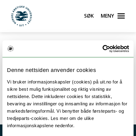
Søk
Meny
UiT Norges arktiske universitet
Gå til hovedinnhold
Ooops, noe gikk galt. Vi kunne ikke finne siden du
leter etter.
Denne nettsiden anvender cookies
Naviger fra
toppsiden
, eller foreta et søk her:
Vi bruker informasjonskapsler (cookies) på uit.no for å
sikre best mulig funksjonalitet og riktig visning av
nettsidene. Dette inkluderer cookies for statistikk,
bevaring av innstillinger og innsamling av informasjon for
markedsføringsformål. Vi benytter både førsteparts- og
tredjeparts-cookies. Les mer om de ulike
informasjonskapslene nedenfor.