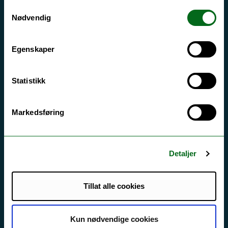
Si ifra!
Samtykkevalg
Nødvendig
Driftsmeldinger
Personvern ved UiT
Egenskaper
Sikkerhet, beredskap og personvern
Informasjonskapsler
Statistikk
Tilgjengelighetserklæring
Markedsføring
Kontakt UiT
For media
Detaljer
For skoler
Tillat alle cookies
Ledige stillinger
English website
Kun nødvendige cookies
Logg inn