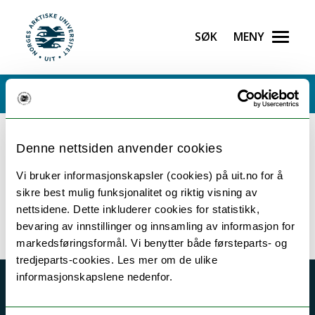
Søk
Meny
UiT Norges arktiske universitet
Gå til hovedinnhold
Denne nettsiden anvender cookies
Error rendering component
Vi bruker informasjonskapsler (cookies) på uit.no for å
sikre best mulig funksjonalitet og riktig visning av
nettsidene. Dette inkluderer cookies for statistikk,
bevaring av innstillinger og innsamling av informasjon for
markedsføringsformål. Vi benytter både førsteparts- og
tredjeparts-cookies. Les mer om de ulike
informasjonskapslene nedenfor.
Akutt hjelp