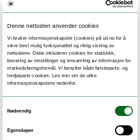
forelesningene.
Innhold og metodikk
Denne nettsiden anvender cookies
Hva innebærer det å være gruppeleder i EUGLOH
Interkulturelle ferdighetsprogram?
Vi bruker informasjonskapsler (cookies) på uit.no for å
Før programmet starter blir du invitert til en
sikre best mulig funksjonalitet og riktig visning av
opplæringssamling 3.–5. november, holdt fysisk i
nettsidene. Dette inkluderer cookies for statistikk,
Tromsø, Norge, for å lære hvordan du legger til rette
bevaring av innstillinger og innsamling av informasjon for
for interkulturelle diskusjoner og for å få praktisk
markedsføringsformål. Vi benytter både førsteparts- og
erfaring og verktøy for megling.
tredjeparts-cookies. Les mer om de ulike
informasjonskapslene nedenfor.
Totalt 16 studenter (to fra hvert partneruniversitet i
EUGLOH) vil bli valgt til å delta på
gruppelederopplæringen i Tromsø.
Samtykkevalg
Nødvendig
Under programmet vil du delta på de to
nettforelesningene sammen med gruppen din og
utforske de interkulturelle begrepene som
Egenskaper
introduseres i forelesningene.