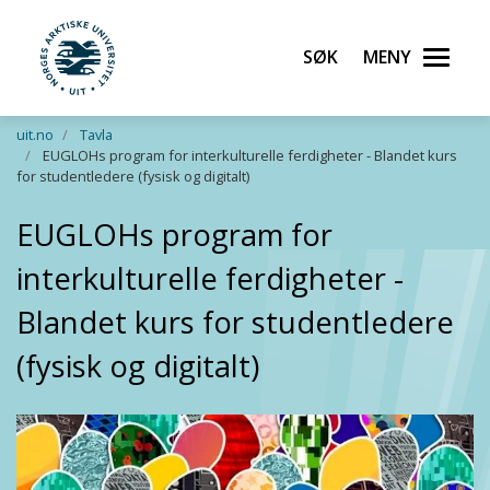
Søk
Meny
UiT Norges arktiske universitet
Gå til hovedinnhold
uit.no
Tavla
EUGLOHs program for interkulturelle ferdigheter - Blandet kurs
for studentledere (fysisk og digitalt)
EUGLOHs program for
interkulturelle ferdigheter -
Blandet kurs for studentledere
(fysisk og digitalt)