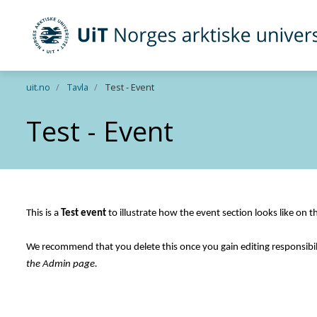
UiT Norges arktiske universitet
Gå til hovedinnhold
uit.no
Tavla
Test - Event
Test - Event
This is a 
Test event 
to illustrate how the event section looks like on
We 
recommend
 that you 
delete
 this 
once you gain
 editing 
responsibil
the 
Admin
 page.