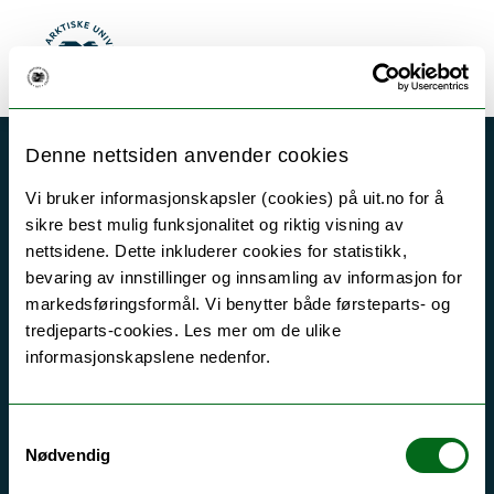
Gå til hovedinnhold
Akutt hjelp
Søk
Meny
UiT Norges arktiske universitet
Si ifra!
Driftsmeldinger
Denne nettsiden anvender cookies
Personvern ved UiT
Vi bruker informasjonskapsler (cookies) på uit.no for å
Sikkerhet, beredskap og personvern
sikre best mulig funksjonalitet og riktig visning av
Informasjonskapsler
nettsidene. Dette inkluderer cookies for statistikk,
bevaring av innstillinger og innsamling av informasjon for
Tilgjengelighetserklæring
markedsføringsformål. Vi benytter både førsteparts- og
tredjeparts-cookies. Les mer om de ulike
informasjonskapslene nedenfor.
Kontakt UiT
For media
Samtykkevalg
Nødvendig
For skoler