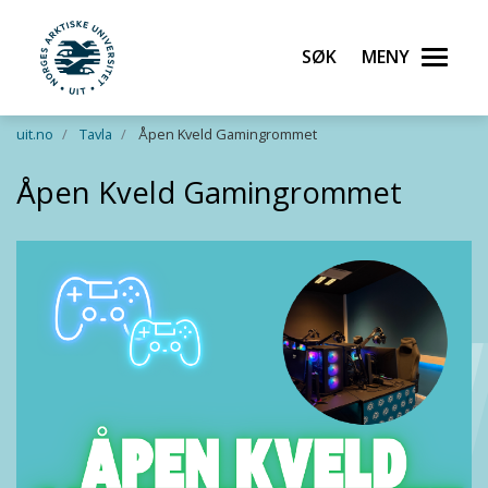
Søk
Meny
UiT Norges arktiske universitet
Gå til hovedinnhold
uit.no
Tavla
Åpen Kveld Gamingrommet
Åpen Kveld Gamingrommet