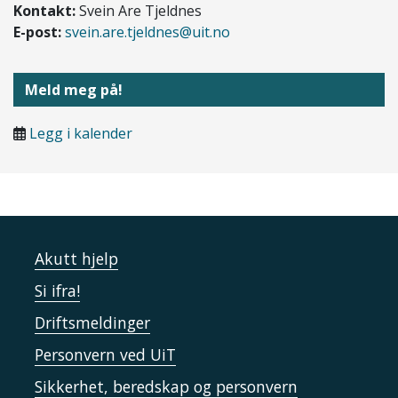
Kontakt:
Svein Are Tjeldnes
E-post:
svein.are.tjeldnes@uit.no
Meld meg på!
Legg i kalender
Akutt hjelp
Si ifra!
Driftsmeldinger
Personvern ved UiT
Sikkerhet, beredskap og personvern