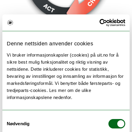
Denne nettsiden anvender cookies
Å dele erfaring, prøving og feiling fra konkrete
prosjekter i sektoren er noe av det viktigste vi gjør.
Vi bruker informasjonskapsler (cookies) på uit.no for å
Arbeid med kontinuerlig forbedring bygger på en
sikre best mulig funksjonalitet og riktig visning av
underliggende filosofi om læring basert på
nettsidene. Dette inkluderer cookies for statistikk,
eksperimentering - vi planlegger, gjennomfører,
bevaring av innstillinger og innsamling av informasjon for
studerer og justerer - og så repeterer vi. Læring er en
markedsføringsformål. Vi benytter både førsteparts- og
aktiv og reflekterende prosess, og da hjelper det veldig
tredjeparts-cookies. Les mer om de ulike
å presentere eksempler hvor vi både har lykkes og
informasjonskapslene nedenfor.
hvor vi har feilet. I dette seminaret vil OsloMet dele et
konkret eksempel på arbeid med forbedring av
avhandlingstjenesten. Selv om de fleste av oss ikke
Samtykkevalg
arbeider direkte med denne prosessen, så vet vi at den
Nødvendig
foregår ved de fleste universitet OG den er fullspekket