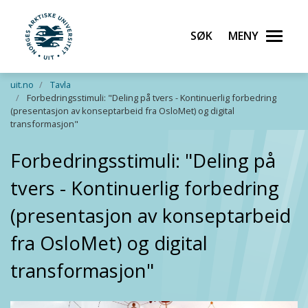
Søk
Meny
UiT Norges arktiske universitet
Gå til hovedinnhold
uit.no
Tavla
Forbedringsstimuli: "Deling på tvers - Kontinuerlig forbedring
(presentasjon av konseptarbeid fra OsloMet) og digital
transformasjon"
Forbedringsstimuli: "Deling på
tvers - Kontinuerlig forbedring
(presentasjon av konseptarbeid
fra OsloMet) og digital
transformasjon"