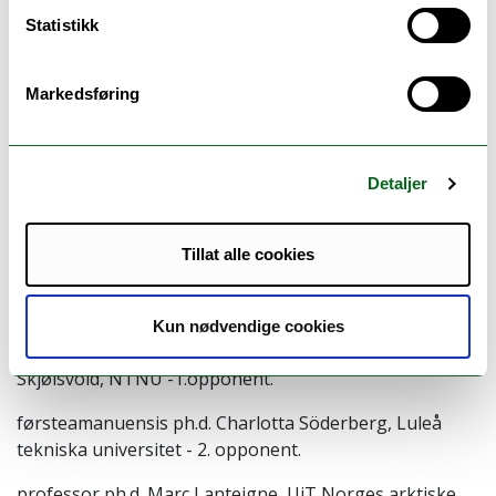
Statistikk
Hovedveileder
førsteamanuensis
Berit Kristoffersen
, UiT Norges
Markedsføring
arktiske universitet
Biveiledere
Detaljer
professor
Mohamad Mustafa
, UiT Norges arktiske
universitet
Tillat alle cookies
professor
Oluf Langhelle
, Universitetet i Stavanger
Bedømmelseskomité
Kun nødvendige cookies
professor ph.d.
Tomas Moe
Skjølsvold,
NTNU
-1.opponent.
førsteamanuensis ph.d.
Charlotta Söderberg
, Luleå
tekniska universitet
-
2. opponent.
professor ph.d.
Marc Lanteigne
, UiT Norges arktiske