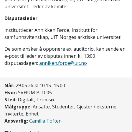
universitet
-
leder av komité
Disputasleder
instituttleder Annikken Førde, I
nstitutt for
samfunnsvitenskap
,
UiT Norges arktiske universitet
De som ønsker å opponere ex. auditorio, kan sende en
e-post til leder av disputas innen kl. 13:00
disputasdagen:
anniken.forde@uit.no
Når:
29.05.26 kl 10.15–15.00
Hvor:
SVHUM B-1005
Sted:
Digitalt, Tromsø
Målgruppe:
Ansatte, Studenter, Gjester / eksterne,
Inviterte, Enhet
Ansvarlig:
Camilla Toften