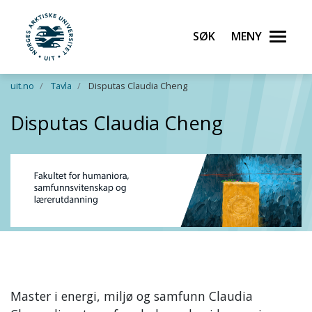
Søk
Meny
UiT Norges arktiske universitet
Gå til hovedinnhold
uit.no
Tavla
Disputas Claudia Cheng
Disputas Claudia Cheng
Master i energi, miljø og samfunn Claudia