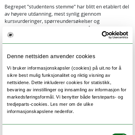
Begrepet "studentens stemme" har blitt en etablert del
av høyere utdanning, mest synlig gjennom
kursvurderinger, spørreundersøkelser og
studentrepresentasjon. Det er viktig å huske at vi
snakker om et svært bredt spekter av studentstemmer,
og at det kan være nyttig å reflektere over de ulike
kontekstene der studentene blir hørt.
Denne nettsiden anvender cookies
På dette webinaret skal vi se nærmere på hva
Vi bruker informasjonskapsler (cookies) på uit.no for å
studentstemmen er, ikke gjennom å ta i bruk en en
sikre best mulig funksjonalitet og riktig visning av
teknisk tilbakemeldingsprosess, men som en
nettsidene. Dette inkluderer cookies for statistikk,
relasjonell og demokratisk praksis som avhenger av
bevaring av innstillinger og innsamling av informasjon for
tillit, maktdeling og institusjonell respons.
markedsføringsformål. Vi benytter både førsteparts- og
Med utgangspunkt i forskning på studentdeltakelse,
tredjeparts-cookies. Les mer om de ulike
tillit og partnerskap mellom studenter og ansatte, vil vi
informasjonskapslene nedenfor.
under webinaret oppmuntre til refleksjon og diskusjon
om hvor studentstemmer oppmuntres, lyttes til og tas
til følge i høyere utdanning, samt det potensielle gapet
Samtykkevalg