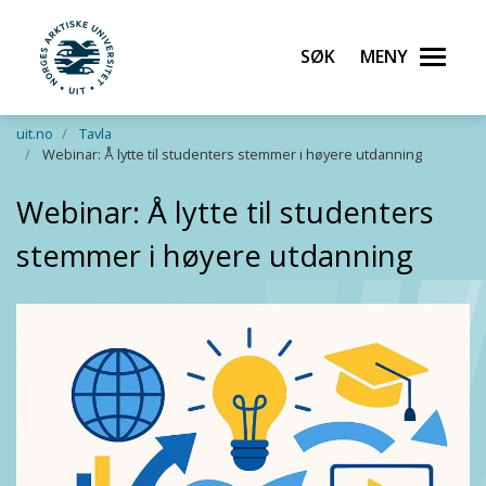
Søk
Meny
UiT Norges arktiske universitet
Gå til hovedinnhold
uit.no
Tavla
Webinar: Å lytte til studenters stemmer i høyere utdanning
Webinar: Å lytte til studenters
stemmer i høyere utdanning