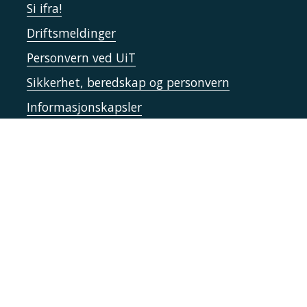
Si ifra!
Driftsmeldinger
Personvern ved UiT
Sikkerhet, beredskap og personvern
Informasjonskapsler
Tilgjengelighetserklæring
Kontakt UiT
For media
For skoler
Ledige stillinger
English website