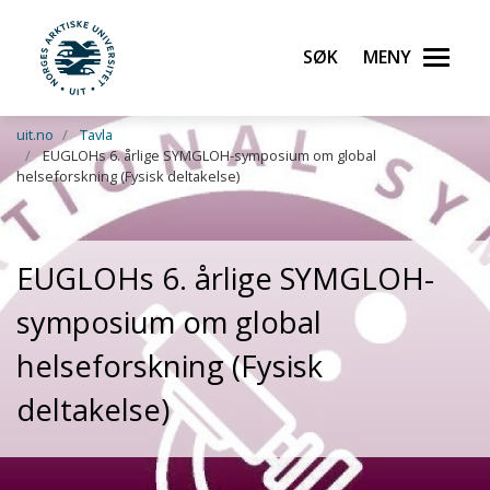
Søk
Meny
UiT Norges arktiske universitet
Gå til hovedinnhold
uit.no
Tavla
EUGLOHs 6. årlige SYMGLOH-symposium om global
helseforskning (Fysisk deltakelse)
EUGLOHs 6. årlige SYMGLOH-
symposium om global
helseforskning (Fysisk
deltakelse)