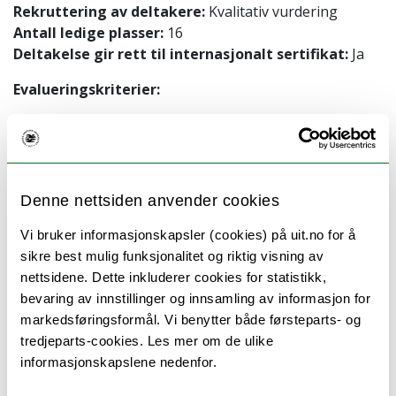
Rekruttering av deltakere:
Kvalitativ vurdering
Antall ledige plasser:
16
Deltakelse gir rett til internasjonalt sertifikat:
Ja
Evalueringskriterier:
40 % - Akademisk / Profesjonell kompetanse
40 % - Motivasjon
20 % - Språk
Denne nettsiden anvender cookies
Søknadsfrist: 22. mai 2026
Vi bruker informasjonskapsler (cookies) på uit.no for å
sikre best mulig funksjonalitet og riktig visning av
NB: De som får tilbud om plass vil tildeles et
nettsidene. Dette inkluderer cookies for statistikk,
stipend på 1592 Euro
bevaring av innstillinger og innsamling av informasjon for
markedsføringsformål. Vi benytter både førsteparts- og
tredjeparts-cookies. Les mer om de ulike
VIKTIG PRESISERING: Her kan du søke om å delta på
informasjonskapslene nedenfor.
arrangementet Université Paris-Saclay. Men hvis du
kun ønsker å delta online, vennligst registrer deg via