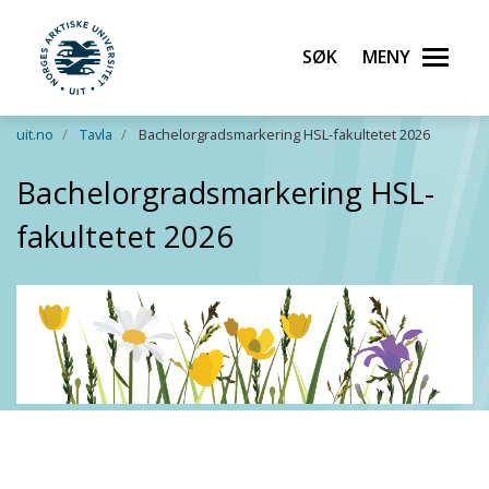
Søk
Meny
UiT Norges arktiske universitet
Gå til hovedinnhold
uit.no
Tavla
Bachelorgradsmarkering HSL-fakultetet 2026
Bachelorgradsmarkering HSL-
fakultetet 2026