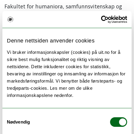
Fakultet for humaniora, samfunnsvitenskap og
lærerutdanning ved UiT inviterer
programstudenter som oppnår
bachelorgrad våren 2026 til
bachelorgradsmarkering.
Denne nettsiden anvender cookies
Vi bruker informasjonskapsler (cookies) på uit.no for å
Markeringen finner sted torsdag 4. juni kl.14.00 i
sikre best mulig funksjonalitet og riktig visning av
TEO-H1 Auditorium 1.
nettsidene. Dette inkluderer cookies for statistikk,
På programmet er det taler og kunstneriske innslag
bevaring av innstillinger og innsamling av informasjon for
samt utdeling av roser.
markedsføringsformål. Vi benytter både førsteparts- og
tredjeparts-cookies. Les mer om de ulike
Etter arrangementet blir det alkoholfrie bobler for
informasjonskapslene nedenfor.
påmeldte kandidater og påmeldte gjester utenfor
Auditorium 1.
Samtykkevalg
NB! Fotografering (frivillig) av kandidatene før selve
Nødvendig
arrangementet, kl. 13.00 i SVHUM-bygget, utenfor B-
1005.