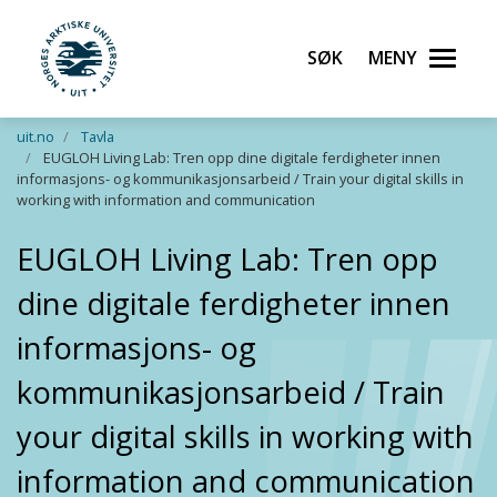
Søk
Meny
UiT Norges arktiske universitet
Gå til hovedinnhold
uit.no
Tavla
EUGLOH Living Lab: Tren opp dine digitale ferdigheter innen
informasjons- og kommunikasjonsarbeid / Train your digital skills in
working with information and communication
EUGLOH Living Lab: Tren opp
dine digitale ferdigheter innen
informasjons- og
kommunikasjonsarbeid / Train
your digital skills in working with
information and communication