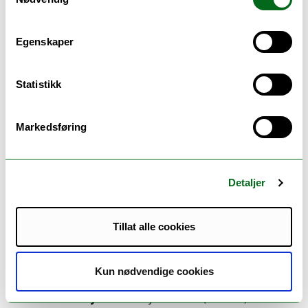
Egenskaper
Statistikk
Markedsføring
www.eugloh.eu
ENGLISH:
Detaljer
Date:
Physical:
13 July 2026 - 17 July 2026
Tillat alle cookies
Online:
8 June 2026 - 6 July 2026
Kun nødvendige cookies
Location:
Porto, Portugal
Host University:
University of Porto (UPorto)