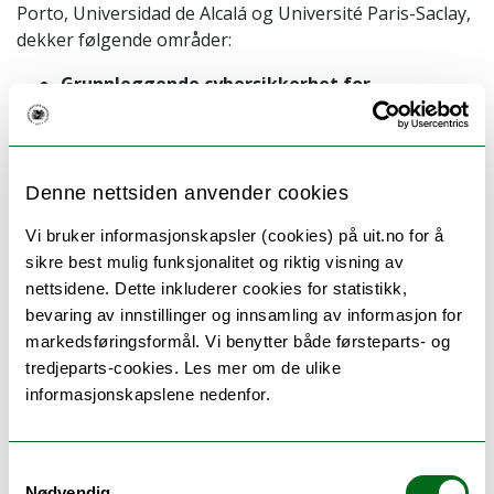
Porto, Universidad de Alcalá og Université Paris-Saclay,
dekker følgende områder:
Grunnleggende cybersikkerhet for
brukere:
Forståelse av skadelig programvare,
nettverkssikkerhet, sikker nettbruk og trygge
kommunikasjonsstrategier.
Grunnleggende databeskyttelse:
Utforsking av
Denne nettsiden anvender cookies
GDPR-prinsipper, rettigheter for registrerte og
Vi bruker informasjonskapsler (cookies) på uit.no for å
samsvarsstrategier.
sikre best mulig funksjonalitet og riktig visning av
Introduksjon til dataanalyse:
Statistisk analyse,
nettsidene. Dette inkluderer cookies for statistikk,
datavisualisering og håndtering av datasett.
bevaring av innstillinger og innsamling av informasjon for
Introduksjon til kunstig intelligens:
Forståelse
markedsføringsformål. Vi benytter både førsteparts- og
av grunnleggende AI, virkelige applikasjoner og
tredjeparts-cookies. Les mer om de ulike
etiske hensyn.
informasjonskapslene nedenfor.
Komplementære ferdigheter:
Forbedring av
kommunikasjon, teamarbeid og samarbeid for
den digitale tidsalderen.
Samtykkevalg
Nødvendig