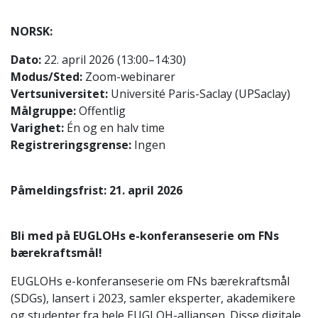
NORSK:
Dato:
22. april 2026 (13:00–14:30)
Modus/Sted:
Zoom-webinarer
Vertsuniversitet:
Université Paris-Saclay (UPSaclay)
Målgruppe:
Offentlig
Varighet:
Én og en halv time
Registreringsgrense:
Ingen
Påmeldingsfrist: 21. april 2026
Bli med på EUGLOHs e-konferanseserie om FNs
bærekraftsmål!
EUGLOHs e-konferanseserie om FNs bærekraftsmål
(SDGs), lansert i 2023, samler eksperter, akademikere
og studenter fra hele EUGLOH-alliansen. Disse digitale