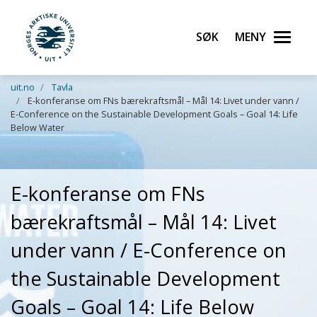
Søk
Meny
UiT Norges arktiske universitet
Gå til hovedinnhold
uit.no
Tavla
E-konferanse om FNs bærekraftsmål – Mål 14: Livet under vann /
E-Conference on the Sustainable Development Goals – Goal 14: Life
Below Water
E-konferanse om FNs
bærekraftsmål – Mål 14: Livet
under vann / E-Conference on
the Sustainable Development
Goals – Goal 14: Life Below