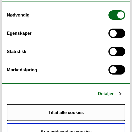
Samtykkevalg
Nødvendig
Egenskaper
Statistikk
www.eugloh.eu
Markedsføring
ENGLISH:
Date:
22 April 2026 (13:00–14:30)
Mode/Location:
Zoom Webinars
Detaljer
Host University:
Université Paris-Saclay (UPSaclay)
Target Audience:
Public
Tillat alle cookies
Duration:
One and a half hours
Registration Limit:
None
Kun nødvendige cookies