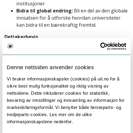
institusjoner.
Bidra til global endring:
Bli en del av den globale
innsatsen for å utforske hvordan universiteter
kan bidra til en bærekraftig fremtid.
Deltakerbevis
Deltakere som følger hele e-konferansen, vil motta et
EUGLOH-deltakerbevis.
Denne nettsiden anvender cookies
E-konferansens tidsplan for vårsemesteret 2026
Vi bruker informasjonskapsler (cookies) på uit.no for å
Bærekraftsmål 14: Livet under vann
– 22. april
sikre best mulig funksjonalitet og riktig visning av
2026
nettsidene. Dette inkluderer cookies for statistikk,
Bærekraftsmål 10: Redusere ulikhet
– 6. mai
bevaring av innstillinger og innsamling av informasjon for
2026
markedsføringsformål. Vi benytter både førsteparts- og
Bærekraftsmål 8: Anstendig arbeid og
tredjeparts-cookies. Les mer om de ulike
økonomisk vekst
– 19. mai 2026
informasjonskapslene nedenfor.
Bærekraftsmål 15: Livet på land
– 4. juni 2026