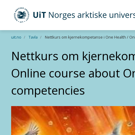
UiT Norges arktiske universitet
Gå til hovedinnhold
uit.no
Tavla
Nettkurs om kjernekompetanse i One Health / On
Nettkurs om kjernekom
Online course about O
competencies