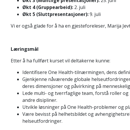
Økt 3 (Muntlige presentasjoner):
25. juni
Økt 4 (Gruppearbeid):
2. juli
Økt 5 (Sluttpresentasjoner):
9. juli
Vi er også glade for å ha en gjesteforeleser, Marija Jevt
Læringsmål
Etter å ha fullført kurset vil deltakerne kunne:
Identifisere One Health-tilnærmingen, dens definis
Gjenkjenne nåværende globale helseutfordringer,
deres dimensjoner og påvirkning på menneskelige
Lede multi- og tverrfaglige team, forstå roller o
andre disipliner.
Utvikle løsninger på One Health-problemer og p
Være bevisst på helhetsbildet og avhengighetsre
helseutfordringer.