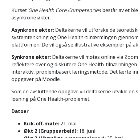
Kurset
One Health Core Competencies
består av et bl
asynkrone økter.
Asynkrone økter:
Deltakerne vil utforske de teoretis
systemtenkning og One Health-tilnærmingen gjennom 
plattformen. De vil også se illustrative eksempler på a
Synkrone økter:
Deltakerne vil møtes online via Zoom 
reflektere over og diskutere One Health-tilnærmingen 
interaktiv, problembasert læringsmetode. Det lærte in
oppgaver på Moodle.
Som en avsluttende oppgave vil deltakerne utvikle en s
løsning på One Health-problemet.
Datoer
Kick-off-møte:
21. mai
Økt 2 (Gruppearbeid):
18. juni