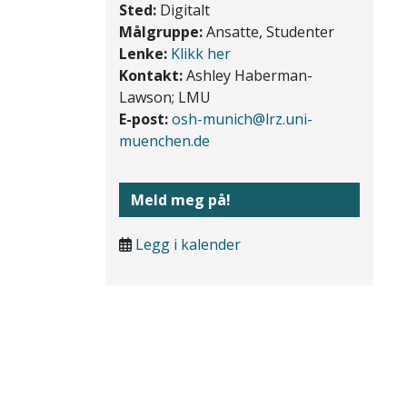
Sted:
Digitalt
Målgruppe:
Ansatte, Studenter
Lenke:
Klikk her
Kontakt:
Ashley Haberman-
Lawson; LMU
E-post:
osh-munich@lrz.uni-
muenchen.de
Meld meg på!
Legg i kalender