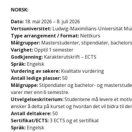
NORSK:
Dato:
18. mai 2026 – 8. juli 2026
Vertsuniversitet:
Ludwig-Maximilians-Universität M
Type arrangement / Format:
Nettkurs
Målgrupper:
Masterstudenter, stipendiater, bachelor
Varighet:
Opptil 1 semester
Godkjenning:
Karakterutskrift – ECTS
Språk:
Engelsk
Vurdering av søkere:
Kvalitativ vurdering
Antall ledige plasser:
50
Målgruppe:
Stipendiater og bachelor- og masterstuden
varer mer enn 6 semestre.
Utvelgelseskriterium:
Studentene må levere et motiv
ønsker å delta på kurset og hvordan det vil bidra til d
Antall deltakere:
50
Sertifikat/ECTS:
3 ECTS og et sertifikat
Språk:
Engelsk