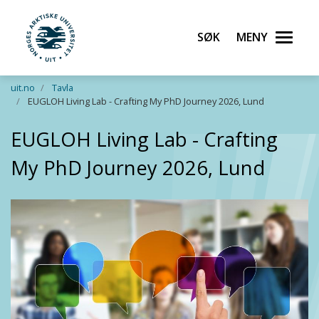
Søk
Meny
UiT Norges arktiske universitet
Gå til hovedinnhold
uit.no
Tavla
EUGLOH Living Lab - Crafting My PhD Journey 2026, Lund
EUGLOH Living Lab - Crafting
My PhD Journey 2026, Lund