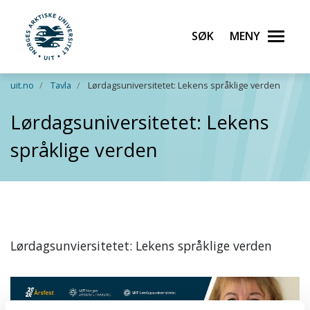
Søk
Meny
UiT Norges arktiske universitet
Gå til hovedinnhold
uit.no
Tavla
Lørdagsuniversitetet: Lekens språklige verden
Lørdagsuniversitetet: Lekens
språklige verden
Lørdagsunviersitetet: Lekens språklige verden