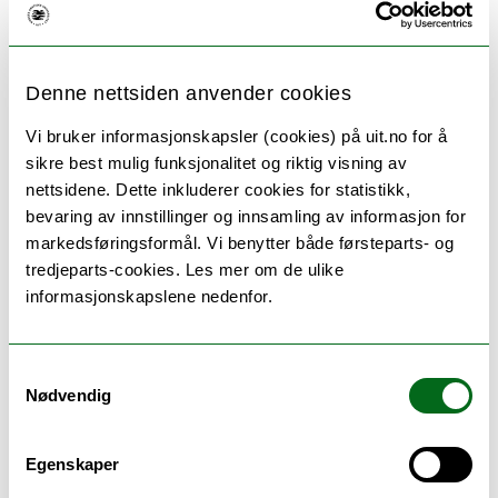
Denne nettsiden anvender cookies
Vi bruker informasjonskapsler (cookies) på uit.no for å
sikre best mulig funksjonalitet og riktig visning av
nettsidene. Dette inkluderer cookies for statistikk,
bevaring av innstillinger og innsamling av informasjon for
Vi tar turen til Norges arktiske universitetsmuseumpå
markedsføringsformål. Vi benytter både førsteparts- og
Sør-Tromsøya i anledning UiTs Årsfest og åpen dag på
tredjeparts-cookies. Les mer om de ulike
museet, med gratis inngang for hele familien.
informasjonskapslene nedenfor.
I tillegg markerer vi at lærerutdanningene ved UiT
fyller 200 år i år. I den anledning er vi så heldige å
kunne presentere et foredrag om lek og språk i læring.
Samtykkevalg
Når barn leker rollelek setter de ord på tanker, følelser
Nødvendig
og forestillinger. De går inn i en fiktiv verden, og i leken
skapes denne verdenen sammen gjennom å uttrykke
forestillinger, forhandle og fantasere.
Egenskaper
I dette foredraget tas dere med inn i leken og utforsker