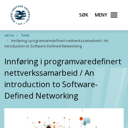
Søk
Meny
UiT Norges arktiske universitet
Gå til hovedinnhold
uit.no
Tavla
Innføring i programvaredefinert nettverkssamarbeid / An
introduction to Software-Defined Networking
Innføring i programvaredefinert
nettverkssamarbeid / An
introduction to Software-
Defined Networking