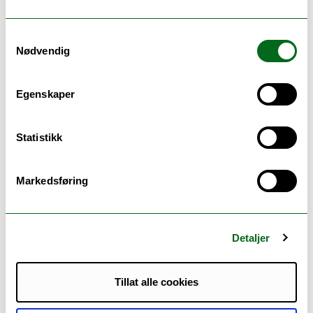
Samtykkevalg
Nødvendig
Egenskaper
www.eugloh.eu
Statistikk
ENGLISH:
Markedsføring
Date
: 6 Jul 2026 - 22 Jul 2026
Type of event / Location / Mode:
Online course
Detaljer
Host university:
University of Alcalá (UAH)
Tillat alle cookies
Target groups:
Academic Staff, Master students, PhD
students, Researchers