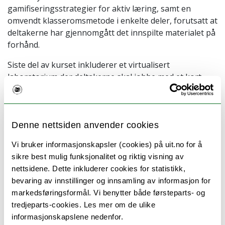
gamifiseringsstrategier for aktiv læring, samt en
omvendt klasseromsmetode i enkelte deler, forutsatt at
deltakerne har gjennomgått det innspilte materialet på
forhånd.
Siste del av kurset inkluderer et virtualisert
laboratorium der deltakerne skal jobbe med et kort
essay eller prosjekt.
Denne nettsiden anvender cookies
Krav til deltakere:
Kunnskap om datanettverk og
programmeringsspråk.
Vi bruker informasjonskapsler (cookies) på uit.no for å
sikre best mulig funksjonalitet og riktig visning av
For mer informasjon kan du kontakte:
nettsidene. Dette inkluderer cookies for statistikk,
elisa.rojas@uah.es
og
david.carrascal@uah.es
bevaring av innstillinger og innsamling av informasjon for
markedsføringsformål. Vi benytter både førsteparts- og
tredjeparts-cookies. Les mer om de ulike
informasjonskapslene nedenfor.