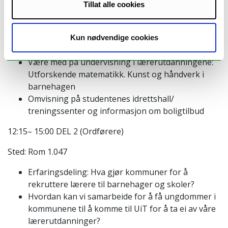
11:30 – 12:15 Lunsj
Tillat alle cookies
12:15 – 15:00 DEL 2 (For VG2-elever)
Kun nødvendige cookies
Sted: Rom 1.043
Være med på undervisning i lærerutdanningene:
Utforskende matematikk. Kunst og håndverk i
barnehagen
Omvisning på studentenes idrettshall/
treningssenter og informasjon om boligtilbud
12:15– 15:00 DEL 2 (Ordførere)
Sted: Rom 1.047
Erfaringsdeling: Hva gjør kommuner for å
rekruttere lærere til barnehager og skoler?
Hvordan kan vi samarbeide for å få ungdommer i
kommunene til å komme til UiT for å ta ei av våre
lærerutdanninger?