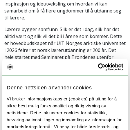
inspirasjon og ideutveksling om hvordan vi kan
samarbeid om å få flere ungdommer til å utdanne seg
til lærere.
Lærere bygger samfunn. Slik er det i dag, slik har det
alltid vært og slik vil det bli i årene som kommer. Dette
er hovedbudskapet når UiT Norges arktiske universitet
i 2026 feirer at norsk lærerutdanning er 200 år. Det
hele startet med Seminaret på Trondenes utenfor
Harstad som ble åpnet 7. februar 1826. I dag har
Institutt for lærerutdanning og pedagogikk ved UiT
ulike lærerutdanninger som utdanner til hele løpet fra
barnehage til videregående skole.
Denne nettsiden anvender cookies
Dette arrangementet samler tolv små og store
Vi bruker informasjonskapsler (cookies) på uit.no for å
kommuner med variasjon med hensyn til god og
sikre best mulig funksjonalitet og riktig visning av
dårligere lærerdekning. Målet med dagen er å inspirere
nettsidene. Dette inkluderer cookies for statistikk,
VG2 elever til selv å søke ei av våre lærerutdanninger
bevaring av innstillinger og innsamling av informasjon for
eller fortelle medelever og andre ungdommer om
markedsføringsformål. Vi benytter både førsteparts- og