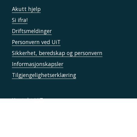
Akutt hjelp
Si ifra!
Driftsmeldinger
Personvern ved UiT
Sikkerhet, beredskap og personvern
Informasjonskapsler
Tilgjengelighetserklæring
Kontakt UiT
For media
For skoler
Ledige stillinger