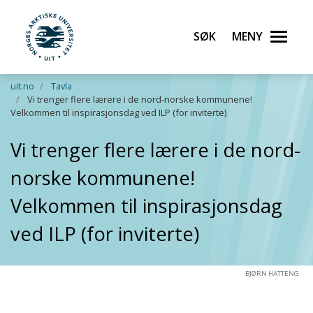
Søk
Meny
UiT Norges arktiske universitet
Gå til hovedinnhold
uit.no
Tavla
Vi trenger flere lærere i de nord-norske kommunene!
Velkommen til inspirasjonsdag ved ILP (for inviterte)
Vi trenger flere lærere i de nord-
norske kommunene!
Velkommen til inspirasjonsdag
ved ILP (for inviterte)
BJØRN HATTENG