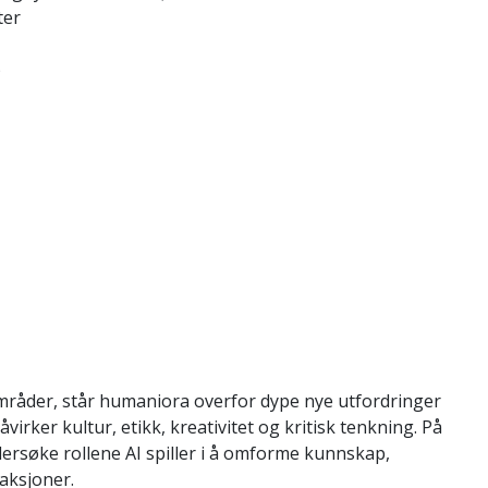
ter
)
områder, står humaniora overfor dype nye utfordringer
irker kultur, etikk, kreativitet og kritisk tenkning. På
ndersøke rollene AI spiller i å omforme kunnskap,
raksjoner.