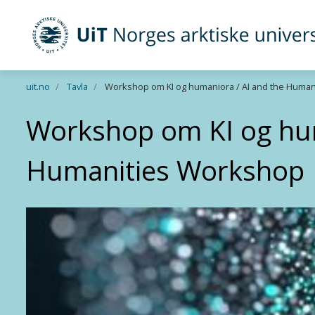
UiT Norges arktiske universitet
Gå til hovedinnhold
uit.no
Tavla
Workshop om KI og humaniora / AI and the Huma
Workshop om KI og hum
Humanities Workshop