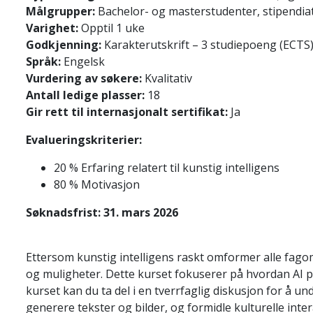
Målgrupper:
Bachelor- og masterstudenter, stipendia
Varighet:
Opptil 1 uke
Godkjenning:
Karakterutskrift – 3 studiepoeng (ECTS
Språk:
Engelsk
Vurdering av søkere:
Kvalitativ
Antall ledige plasser:
18
Gir rett til internasjonalt sertifikat:
Ja
Evalueringskriterier:
20 % Erfaring relatert til kunstig intelligens
80 % Motivasjon
Søknadsfrist:
31. mars 2026
Ettersom kunstig intelligens raskt omformer alle fag
og muligheter. Dette kurset fokuserer på hvordan AI påv
kurset kan du ta del i en tverrfaglig diskusjon for å u
generere tekster og bilder, og formidle kulturelle inte