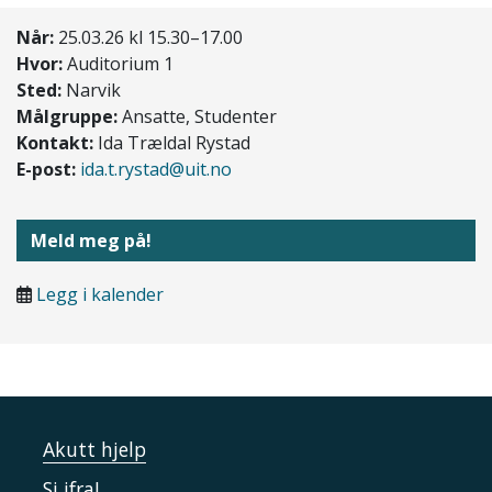
Når:
25.03.26 kl 15.30–17.00
Hvor:
Auditorium 1
Sted:
Narvik
Målgruppe:
Ansatte, Studenter
Kontakt:
Ida Trældal Rystad
E-post:
ida.t.rystad@uit.no
Meld meg på!
Legg i kalender
Akutt hjelp
Si ifra!