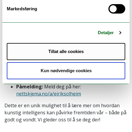
og er utdannet medieingeniør fra Universitetet i
Markedsføring
Stavanger. Eirik er kjent for sin lekenhet og
engasjerende presentasjonsstil, og han holder
foredrag om temaer som kunstig intelligens, smarte
hjem, droner og teknologitrender.
Detaljer
Praktisk informasjon:
Tillat alle cookies
Tid:
Pizza serveres fra kl. 15.30, og foredraget
starter kl. 16.00.
Kun nødvendige cookies
Sted:
Auditorium 1
Påmelding:
Meld deg på her:
nettskjema.no/a/eiriksolheim
Dette er en unik mulighet til å lære mer om hvordan
kunstig intelligens kan påvirke fremtiden vår – både på
godt og vondt. Vi gleder oss til å se deg der!