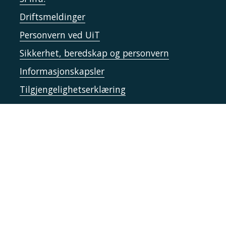
Driftsmeldinger
Personvern ved UiT
Sikkerhet, beredskap og personvern
Informasjonskapsler
Tilgjengelighetserklæring
Kontakt UiT
For media
For skoler
Ledige stillinger
English website
Logg inn