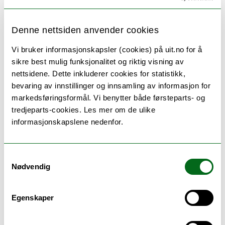
· Hjernen og overgangsalder
Ved Marta M. Gorecka, førsteamanuensis og
Denne nettsiden anvender cookies
nevropsykolog ved UiT.
Vi bruker informasjonskapsler (cookies) på uit.no for å
Del 3: Underverker
sikre best mulig funksjonalitet og riktig visning av
nettsidene. Dette inkluderer cookies for statistikk,
· Underliv som verker - Om langvarige underlivssmerter
bevaring av innstillinger og innsamling av informasjon for
hos menn og kvinner
markedsføringsformål. Vi benytter både førsteparts- og
tredjeparts-cookies. Les mer om de ulike
Heidi Tiller, overlege ved Kvinneklinikken UNN og
informasjonskapslene nedenfor.
professor ved UiT
· Tre personlige historier – og en banebrytende nyhet
om kvinnehelse
Samtykkevalg
Nødvendig
Eksklusivt for konferansens deltakere.
Del 4: Styrkeløft
Egenskaper
· Kvinnens seksualitet Om å gjenoppdage kropp, lyst og