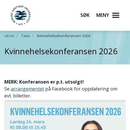
Søk
Meny
UiT Norges arktiske universitet
Gå til hovedinnhold
uit.no
Tavla
Kvinnehelsekonferansen 2026
Kvinnehelsekonferansen 2026
MERK: Konferansen er p.t. utsolgt!
Se
arrangementet
på Facebook for oppdatering om
evt. billetter.