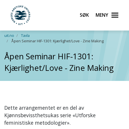
Søk
Meny
UiT Norges arktiske universitet
Gå til hovedinnhold
uit.no
Tavla
Åpen Seminar HIF-1301: Kjærlighet/Love - Zine Making
Åpen Seminar HIF-1301:
Kjærlighet/Love - Zine Making
Dette arrangementet er en del av
Kjønnsbevissthetsukas serie «Utforske
feministiske metodologier».