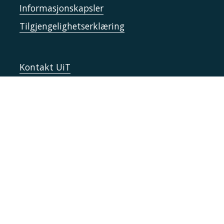
Informasjonskapsler
Tilgjengelighetserklæring
Kontakt UiT
For media
For skoler
Ledige stillinger
English website
Logg inn