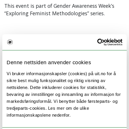
This event is part of Gender Awareness Week’s
“Exploring Feminist Methodologies” series.
Crafting has a special ability to open our minds and
encourage exploration, curiosity
and bravery—which is
good for addressing challenging issues
(france rose
hartline)
Denne nettsiden anvender cookies
Zines er en kreativ metode som er morsom, lavterskel
Vi bruker informasjonskapsler (cookies) på uit.no for å
og informativ. Sammen skal vi bruke den til å utforske
sikre best mulig funksjonalitet og riktig visning av
våre egne levde erfaringer med kjærlighet. Alt materiell
nettsidene. Dette inkluderer cookies for statistikk,
er på plass – det er bare å komme og nyte et hyggelig
bevaring av innstillinger og innsamling av informasjon for
fellesskap, lekende tilnærminger og uventede innsikter.
markedsføringsformål. Vi benytter både førsteparts- og
Kurset kan gjennomføres på norsk eller engelsk,
tredjeparts-cookies. Les mer om de ulike
avhengig av deltakernes ønsker.
informasjonskapslene nedenfor.
Arrangementet er del av kjønnsbevissthetsuke.