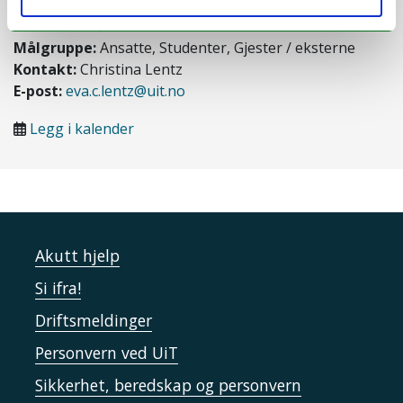
Hvor:
TEO-H1 Rom 1.307
Sted:
Tromsø
Målgruppe:
Ansatte, Studenter, Gjester / eksterne
Kontakt:
Christina Lentz
E-post:
eva.c.lentz@uit.no
Legg i kalender
Akutt hjelp
Si ifra!
Driftsmeldinger
Personvern ved UiT
Sikkerhet, beredskap og personvern