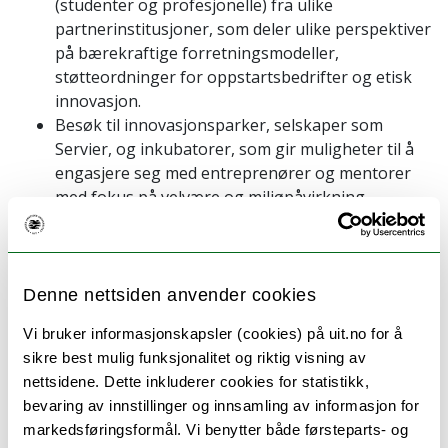
(studenter og profesjonelle) fra ulike
partnerinstitusjoner, som deler ulike perspektiver
på bærekraftige forretningsmodeller,
støtteordninger for oppstartsbedrifter og etisk
innovasjon.
Besøk til innovasjonsparker, selskaper som
Servier, og inkubatorer, som gir muligheter til å
engasjere seg med entreprenører og mentorer
med fokus på velvære og miljøpåvirkning.
En escape room-inspirert innovasjonsutfordring
designet for å styrke samarbeid, kreativitet og
glede mens man løser reelle
bærekraftsproblemer.
Denne nettsiden anvender cookies
En avsluttende pitch-konkurranse, hvor du
Vi bruker informasjonskapsler (cookies) på uit.no for å
presenterer prosjektet ditt for en jury som
sikre best mulig funksjonalitet og riktig visning av
representerer ulike partnere.
nettsidene. Dette inkluderer cookies for statistikk,
bevaring av innstillinger og innsamling av informasjon for
markedsføringsformål. Vi benytter både førsteparts- og