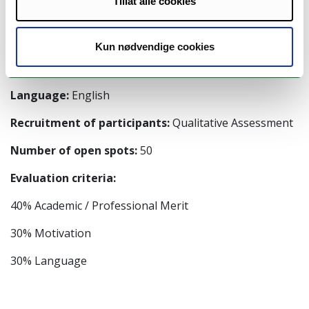
Tillat alle cookies
Duration:
Up to 1 week in length
Type of event:
Workshop
Kun nødvendige cookies
Recognition:
Transcript of records - ECTS
Language:
English
Recruitment of participants:
Qualitative Assessment
Number of open spots:
50
Evaluation criteria:
40% Academic / Professional Merit
30% Motivation
30% Language