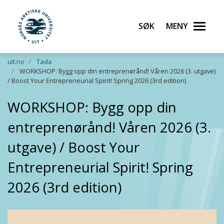
Søk
Meny
UiT Norges arktiske universitet
Gå til hovedinnhold
uit.no
Tavla
WORKSHOP: Bygg opp din entreprenørånd! Våren 2026 (3. utgave)
/ Boost Your Entrepreneurial Spirit! Spring 2026 (3rd edition)
WORKSHOP: Bygg opp din
entreprenørånd! Våren 2026 (3.
utgave) / Boost Your
Entrepreneurial Spirit! Spring
2026 (3rd edition)