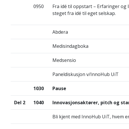
0950
Fra idé til oppstart – Erfaringer o
steget fra idé til eget selskap.
Abdera
Medisindagboka
Medsensio
Paneldiskusjon v/InnoHub UiT
1030
Pause
Del 2
1040
Innovasjonsaktører, pitch og sta
Bli kjent med InnoHub UiT, hvem er v