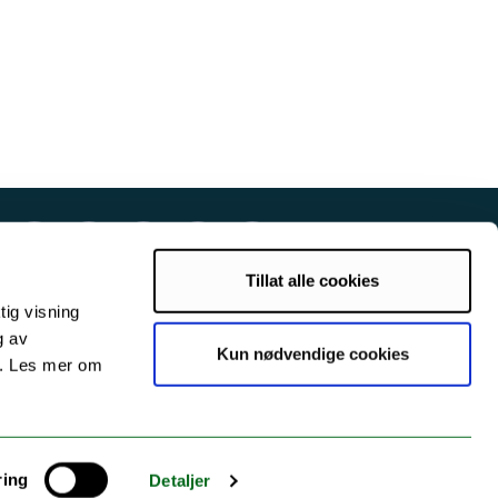
Tillat alle cookies
tig visning
g av
Kun nødvendige cookies
s. Les mer om
ring
Detaljer