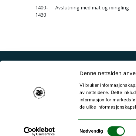
1400-
Avslutning med mat og mingling
1430
Akutt hjelp
Denne nettsiden anve
Si ifra!
Vi bruker informasjonskapsl
Driftsmeldinger
av nettsidene. Dette inklud
Personvern ved UiT
informasjon for markedsfør
de ulike informasjonskaps
Sikkerhet, beredskap og personvern
Informasjonskapsler
Samtykkevalg
Tilgjengelighetserklæring
Nødvendig