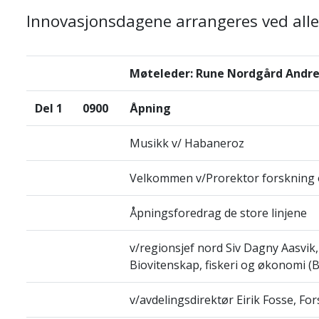
Innovasjonsdagene arrangeres ved alle 
Møteleder: Rune Nordgård Andrea
Del 1
0900
Åpning
Musikk v/ Habaneroz
Velkommen v/Prorektor forskning o
Åpningsforedrag de store linjene
v/regionsjef nord
Siv Dagny
Aasvik,
Biovitenskap, fiskeri og økonomi (B
v/avdelingsdirektør Eirik Fosse, Fo