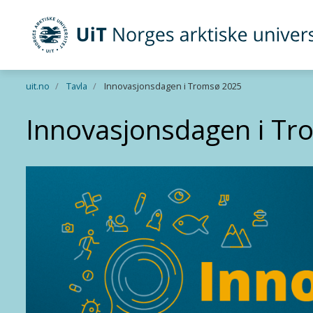
UiT Norges arktiske universitet
Gå til hovedinnhold
uit.no
Tavla
Innovasjonsdagen i Tromsø 2025
Innovasjonsdagen i Tr