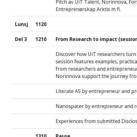
Pitch av UiT Talent, Norinnova, F
Entreprenørskap Arktis m fl.
Lunsj
1120
Del 3
1210
From Research to impact (session
Discover how UiT researchers turn 
session features examples, practica
from researchers and entrepreneur
Norinnova support the journey fro
Literate AS by entrepreneur and p
Nanospacer by entrepreneur and r
Experiences from submitted Disclos
1310
Pause