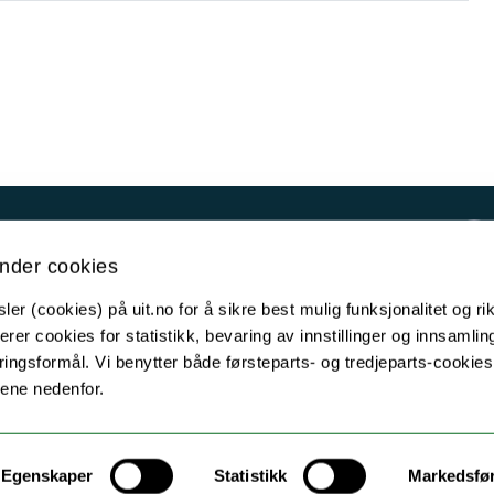
Kontakt UiT
nder cookies
For media
er (cookies) på uit.no for å sikre best mulig funksjonalitet og rik
For skoler
erer cookies for statistikk, bevaring av innstillinger og innsamlin
Ledige stillinger
ingsformål. Vi benytter både førsteparts- og tredjeparts-cookie
lene nedenfor.
English website
Logg inn
Egenskaper
Statistikk
Markedsfø