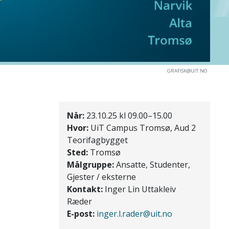
GRAFISK@UIT.NO
Når:
23.10.25 kl 09.00–15.00
Hvor:
UiT Campus Tromsø, Aud 2
Teorifagbygget
Sted:
Tromsø
Målgruppe:
Ansatte, Studenter,
Gjester / eksterne
Kontakt:
Inger Lin Uttakleiv
Ræder
E-post:
inger.l.rader@uit.no