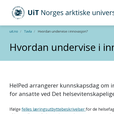
UiT Norges arktiske universitet
Gå til hovedinnhold
uit.no
Tavla
Hvordan undervise i innovasjon?
Hvordan undervise i in
HelPed arrangerer kunnskapsdag om i
for ansatte ved Det helsevitenskapelig
Ifølge
felles læringsutbyttebeskrivelser
for de helsefa