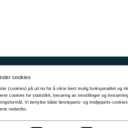
Kontakt UiT
nder cookies
For media
er (cookies) på uit.no for å sikre best mulig funksjonalitet og rik
For skoler
erer cookies for statistikk, bevaring av innstillinger og innsamlin
Ledige stillinger
ingsformål. Vi benytter både førsteparts- og tredjeparts-cookie
lene nedenfor.
English website
Logg inn