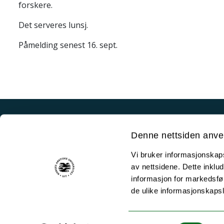
forskere.
Det serveres lunsj.
Påmelding senest 16. sept.
Akutt hjelp
Denne nettsiden anve
Si ifra!
Vi bruker informasjonskapsl
Driftsmeldinger
av nettsidene. Dette inklud
Personvern ved UiT
informasjon for markedsfør
de ulike informasjonskaps
Sikkerhet, beredskap og personvern
Informasjonskapsler