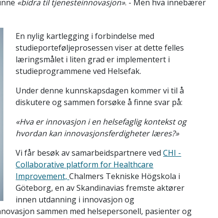
unne
«bidra til tjenesteinnovasjon»
. - Men hva innebærer
En nylig kartlegging i forbindelse med
studieporteføljeprosessen viser at dette felles
læringsmålet i liten grad er implementert i
studieprogrammene ved Helsefak.
Under denne kunnskapsdagen kommer vi til å
diskutere og sammen forsøke å finne svar på:
«Hva er innovasjon i en helsefaglig kontekst og
hvordan kan innovasjonsferdigheter læres?»
Vi får besøk av samarbeidspartnere ved
CHI -
Collaborative platform for Healthcare
Improvement,
Chalmers Tekniske Högskola i
Göteborg, en av Skandinavias fremste aktører
innen utdanning i innovasjon og
ve innovasjon sammen med helsepersonell, pasienter og