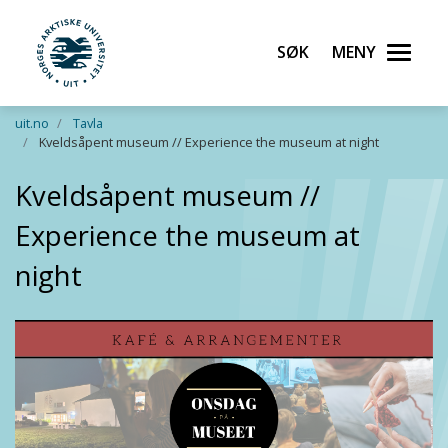
Søk
Meny
UiT Norges arktiske universitet
Gå til hovedinnhold
uit.no
Tavla
Kveldsåpent museum // Experience the museum at night
Kveldsåpent museum //
Experience the museum at
night