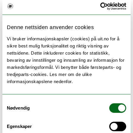
Årskort hos Norges arktiske universitetsmuseum (kr.
400,-) gir alltid gratis inngang til Norges arktiske
universitetsmuseum, Polarmuseet og MS Polstjerna.
Denne nettsiden anvender cookies
//
Vi bruker informasjonskapsler (cookies) på uit.no for å
sikre best mulig funksjonalitet og riktig visning av
nettsidene. Dette inkluderer cookies for statistikk,
bevaring av innstillinger og innsamling av informasjon for
markedsføringsformål. Vi benytter både førsteparts- og
tredjeparts-cookies. Les mer om de ulike
informasjonskapslene nedenfor.
Samtykkevalg
Nødvendig
Enjoy an evening of culture, science, and social
Egenskaper
enrichment when the Arctic University Museum of